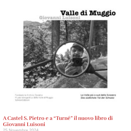
A Castel S. Pietro e a “Turné” il nuovo libro di
Giovanni Luisoni
25 Novembre 2024