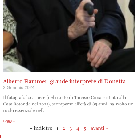
Alberto Flammer, grande interprete di Donetta
2 Gennaio 2024
Il fotografo locarnese (nel ritrato di Tarcisio Cima scattato alla
Casa Rotonda nel 2022), scomparso all’età di 85 anni, ha svolto un
ruolo essenziale nella
Leggi »
« indietro
1
2
3
4
5
avanti »