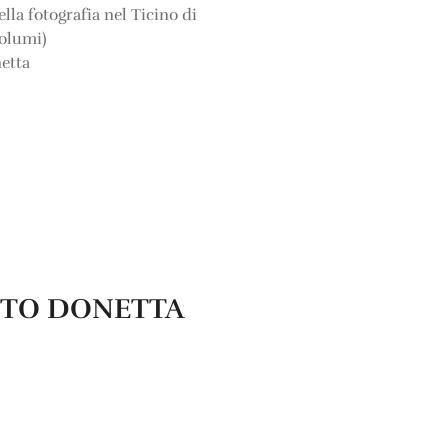
la fotografia nel Ticino di
volumi)
netta
RTO DONETTA