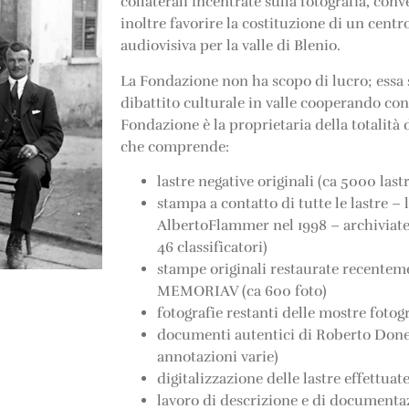
collaterali incentrate sulla fotografia, con
inoltre favorire la costituzione di un cen
audiovisiva per la valle di Blenio.
La Fondazione non ha scopo di lucro; essa s
dibattito culturale in valle cooperando con 
Fondazione è la proprietaria della totalità
che comprende:
lastre negative originali (ca 5000 last
stampa a contatto di tutte le lastre – 
AlbertoFlammer nel 1998 – archiviate 
46 classificatori)
stampe originali restaurate recentem
MEMORIAV (ca 600 foto)
fotografie restanti delle mostre fotog
documenti autentici di Roberto Donet
annotazioni varie)
digitalizzazione delle lastre effett
lavoro di descrizione e di documentaz