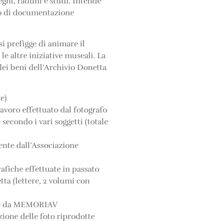
vegni, raduni e studi. Intende
tro di documentazione
i prefigge di animare il
le altre iniziative museali. La
 dei beni dell’Archivio Donetta
re)
lavoro effettuato dal fotografo
secondo i vari soggetti (totale
ente dall’Associazione
rafiche effettuate in passato
ta (lettere, 2 volumi con
uate da MEMORIAV
ione delle foto riprodotte