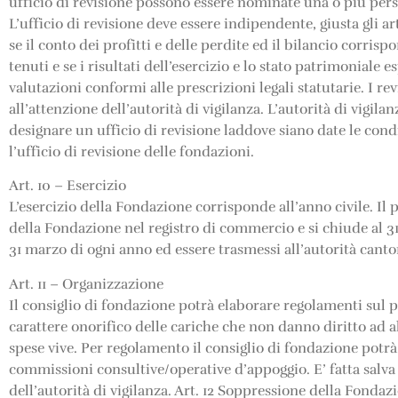
ufficio di revisione possono essere nominate una o più perso
L’ufficio di revisione deve essere indipendente, giusta gli ar
se il conto dei profitti e delle perdite ed il bilancio corris
tenuti e se i risultati dell’esercizio e lo stato patrimoniale
valutazioni conformi alle prescrizioni legali statutarie. I re
all’attenzione dell’autorità di vigilanza. L’autorità di vigil
designare un ufficio di revisione laddove siano date le cond
l’ufficio di revisione delle fondazioni.
Art. 10 – Esercizio
L’esercizio della Fondazione corrisponde all’anno civile. Il p
della Fondazione nel registro di commercio e si chiude al 31.1
31 marzo di ogni anno ed essere trasmessi all’autorità canton
Art. 11 – Organizzazione
Il consiglio di fondazione potrà elaborare regolamenti sul 
carattere onorifico delle cariche che non danno diritto ad 
spese vive. Per regolamento il consiglio di fondazione potrà
commissioni consultive/operative d’appoggio. E’ fatta salva 
dell’autorità di vigilanza. Art. 12 Soppressione della Fonda