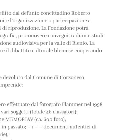
relitto dal defunto concittadino Roberto
ite l’organizzazione o partecipazione a
ti di riproduzione. La Fondazione potrà
otografia, promuovere convegni, raduni e studi
one audiovisiva per la valle di Blenio. La
re il dibattito culturale bleniese cooperando
ale devoluto dal Comune di Corzoneso
comprende:
voro effettuato dal fotografo Flammer nel 1998
ari soggetti (totale 46 classatori);
ione MEMORIAV (ca. 600 foto);
e in passato; – 1 – – documenti autentici di
ie);