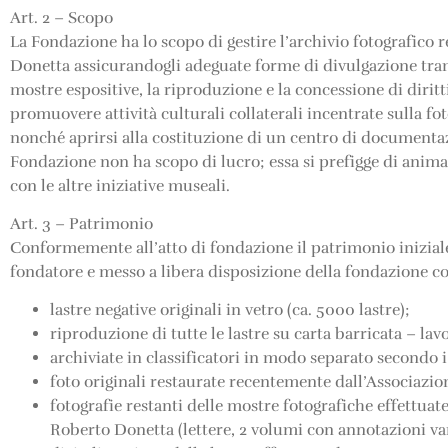
Art. 2 – Scopo
La Fondazione ha lo scopo di gestire l’archivio fotografico 
Donetta assicurandogli adeguate forme di divulgazione tram
mostre espositive, la riproduzione e la concessione di dirit
promuovere attività culturali collaterali incentrate sulla f
nonché aprirsi alla costituzione di un centro di documentazi
Fondazione non ha scopo di lucro; essa si prefigge di anima
con le altre iniziative museali.
Art. 3 – Patrimonio
Conformemente all’atto di fondazione il patrimonio inizi
fondatore e messo a libera disposizione della fondazione 
lastre negative originali in vetro (ca. 5000 lastre);
riproduzione di tutte le lastre su carta barricata – la
archiviate in classificatori in modo separato secondo i v
foto originali restaurate recentemente dall’Associaz
fotografie restanti delle mostre fotografiche effettuat
Roberto Donetta (lettere, 2 volumi con annotazioni var