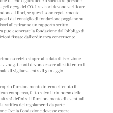
ne fisiche o giuridiche o società di persone.
t. 728 e 729 del CO. I revisori devono verificare
pondono ai libri, se questi sono regolarmente
 esposti dal consiglio di fondazione poggiano su
visori allestiranno un rapporto scritto
anza può esonerare la fondazione dall’obbligo di
izioni fissate dall’ordinanza concernente
rimo esercizio si apre alla data di iscrizione
2.2003. I conti devono essere allestiti entro il
ale di vigilanza entro il 31 maggio.
proprio funzionamento interno ritenuto il
alcun compenso, fatto salvo il rimborso delle
 altresì definire il funzionamento di eventuali
la ratifica dei regolamenti da parte
zione Ove la Fondazione dovesse essere