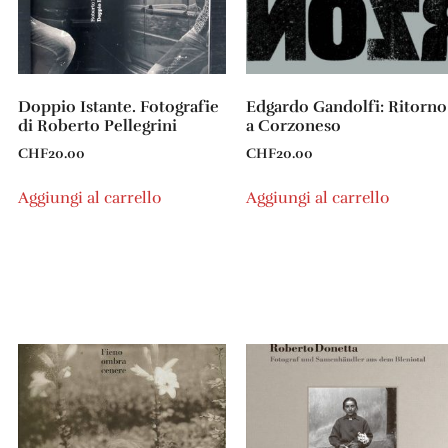
Doppio Istante. Fotografie
Edgardo Gandolfi: Ritorno
di Roberto Pellegrini
a Corzoneso
CHF
20.00
CHF
20.00
Aggiungi al carrello
Aggiungi al carrello