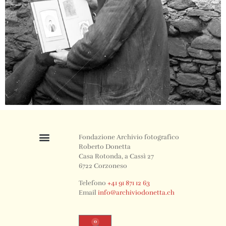
Fondazione Archivio fotografico
Roberto Donetta
Casa Rotonda, a Cassì 27
6722 Corzoneso
Telefono
+41 91 871 12 63
Email
info@archiviodonetta.ch
0