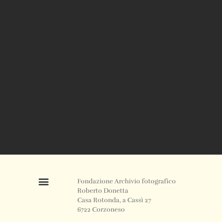
Fondazione Archivio fotografico
Roberto Donetta
Casa Rotonda, a Cassì 27
6722 Corzoneso