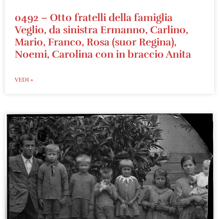
0492 – Otto fratelli della famiglia
Veglio, da sinistra Ermanno, Carlino,
Mario, Franco, Rosa (suor Regina),
Noemi, Carolina con in braccio Anita
VEDI »