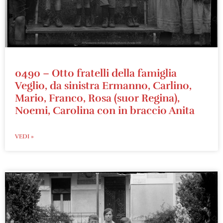
0490 – Otto fratelli della famiglia
Veglio, da sinistra Ermanno, Carlino,
Mario, Franco, Rosa (suor Regina),
Noemi, Carolina con in braccio Anita
VEDI »