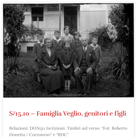
S/15.10 – Famiglia Veglio, genitori e figli
Relazioni: DON511 Iscrizioni: Timbri sul verso: “Fot. Roberto
Donetta / Corzoneso” e “RDC”