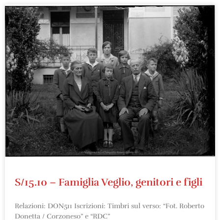
S/15.10 – Famiglia Veglio, genitori e figli
Relazioni: DON511 Iscrizioni: Timbri sul verso: “Fot. Roberto
Donetta / Corzoneso” e “RDC”