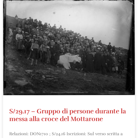
S/29.17 – Gruppo di persone durante la
messa alla croce del Mottarone
Relazioni: DON1710 ; S/24.16 Iscrizioni: Sul verso scritta a