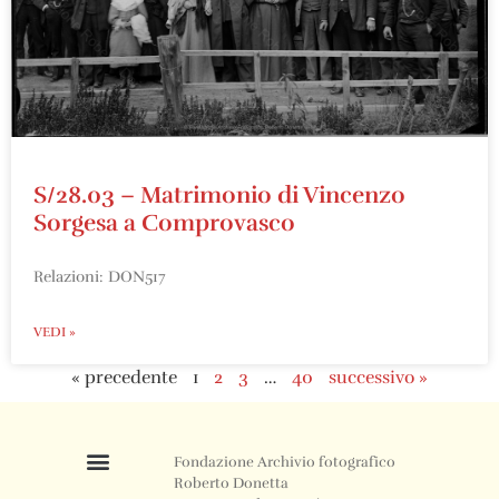
S/28.03 – Matrimonio di Vincenzo
Sorgesa a Comprovasco
Relazioni: DON517
VEDI »
« precedente
1
2
3
…
40
successivo »
Fondazione Archivio fotografico
Roberto Donetta