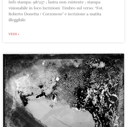
Info stampa: 98/257 ; lastra non esistente ; stampa
visionabile in loco Iscrizioni: Timbro sul verso: “Fot.
Roberto Donetta / Corzoneso” e iscrizione a matita
illeggibile
VEDI »