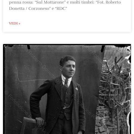
penna rossa: “Sul Mottarone” e molti timbri: “Fot. Roberto
Donetta / Corzoneso” e “RDC”
VEDI »