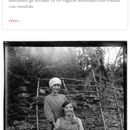
indossano gli occhiali. Le tre ragazze indossano una collana
con ciondolo
VEDI »