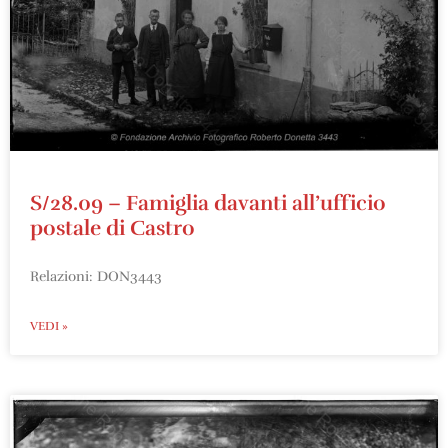
S/28.09 – Famiglia davanti all’ufficio
postale di Castro
Relazioni: DON3443
VEDI »