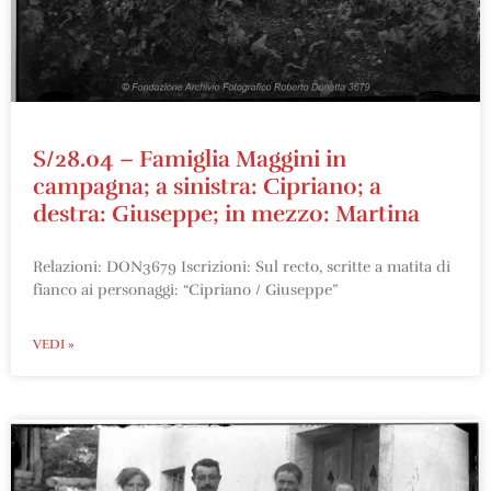
S/28.04 – Famiglia Maggini in
campagna; a sinistra: Cipriano; a
destra: Giuseppe; in mezzo: Martina
Relazioni: DON3679 Iscrizioni: Sul recto, scritte a matita di
fianco ai personaggi: “Cipriano / Giuseppe”
VEDI »