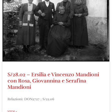
S/28.02 – Ersilia e Vincenzo Mandioni
con Rosa, Giovannina e Serafina
Mandioni
Relazioni: DON2727 ; S/22.06
VEDI »