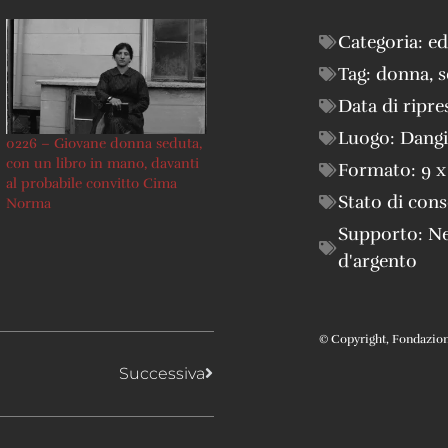
Categoria:
ed
Tag:
donna
,
s
Data di ripre
Luogo:
Dang
0226 – Giovane donna seduta,
con un libro in mano, davanti
Formato:
9 x
al probabile convitto Cima
Stato di con
Norma
Supporto:
Ne
d'argento
© Copyright, Fondazione 
Successiva