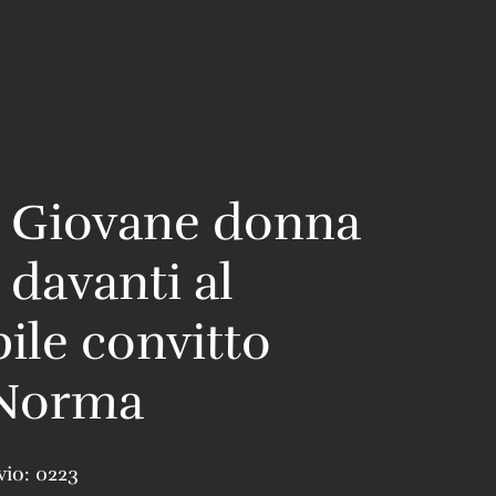
– Giovane donna
 davanti al
ile convitto
Norma
vio:
0223