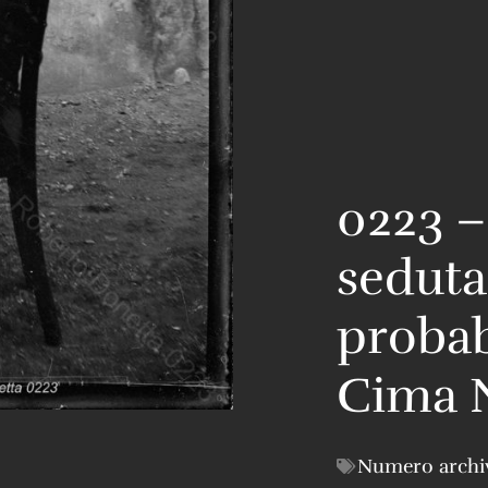
0223 
seduta
probab
Cima 
Numero archi