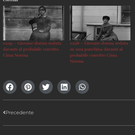
0229 – Giovane donna seduta
0228 – Giovane donna seduta
davanti al probabile convitto
su una panchina davanti al
Cima Norma
probabile convitto Cima
Norma
Precedente