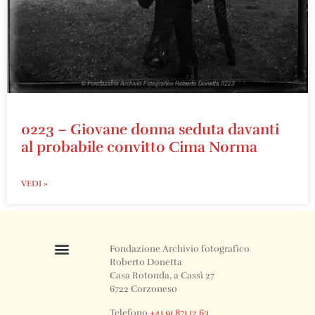
0223 – Giovane donna seduta davanti
al probabile convitto Cima Norma
VEDI »
Fondazione Archivio fotografico
Roberto Donetta
Casa Rotonda, a Cassì 27
6722 Corzoneso
Telefono
+41 91 871 12 63