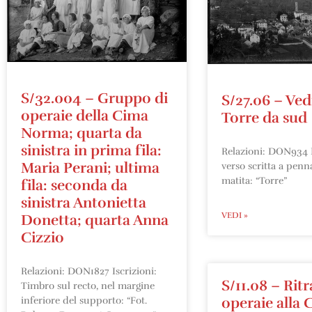
S/32.004 – Gruppo di
S/27.06 – Ved
operaie della Cima
Torre da sud
Norma; quarta da
sinistra in prima fila:
Relazioni: DON934 I
Maria Perani; ultima
verso scritta a penna
matita: “Torre”
fila: seconda da
sinistra Antonietta
VEDI »
Donetta; quarta Anna
Cizzio
Relazioni: DON1827 Iscrizioni:
S/11.08 – Ritr
Timbro sul recto, nel margine
operaie alla 
inferiore del supporto: “Fot.