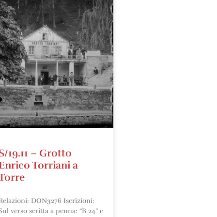
S/19.11 – Grotto
Enrico Torriani a
Torre
Relazioni: DON3276 Iscrizioni:
Sul verso scritta a penna: “B 24” e