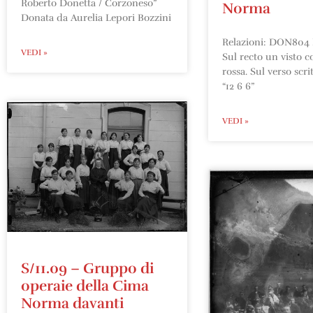
Roberto Donetta / Corzoneso”
Norma
Donata da Aurelia Lepori Bozzini
Relazioni: DON804 I
VEDI »
Sul recto un visto 
rossa. Sul verso scri
“12 6 6”
VEDI »
S/11.09 – Gruppo di
operaie della Cima
Norma davanti