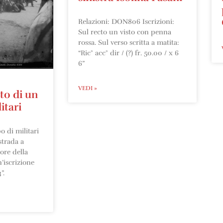
Relazioni: DON806 Iscrizioni:
Sul recto un visto con penna
rossa. Sul verso scritta a matita:
“Ric° acc° dir / (?) fr. 50.00 / x 6
6”
VEDI »
to di un
itari
o di militari
 strada a
iore della
n’iscrizione
”.