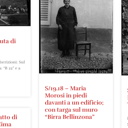
uta di
scrizioni: Sul
: “B 22” e a
S/19.18 – Maria
Morosi in piedi
davanti a un edificio;
con targa sul muro
“Birra Bellinzona”
atto di
Cima