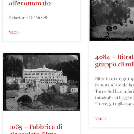
all’economato
Relazioni: DON1828
VEDI »
4084 – Ritrat
gruppo di mil
Ritratto di un grupp
in sosta a lato della
Torre. Sul lato infer
fotografia si legge u
“Torre, 3 Luglio 1903
VEDI »
1065 – Fabbrica di