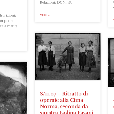
Relazioni: DON1367
scrizioni:
VEDI »
con penna
tta a matita:
S/11.07 – Ritratto di
operaie alla Cima
Norma, seconda da
sinistra Isolina Fasani