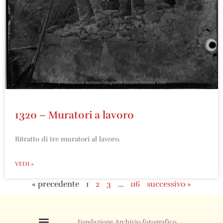
1320 – Muratori a lavoro
Ritratto di tre muratori al lavoro.
VEDI »
« precedente
1
2
3
…
116
successivo »
Fondazione Archivio fotografico