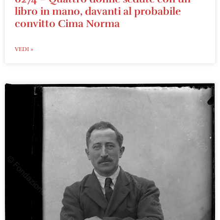
libro in mano, davanti al probabile
convitto Cima Norma
VEDI »