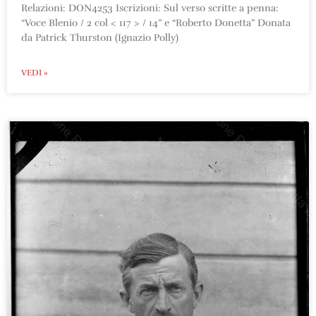
Relazioni: DON4253 Iscrizioni: Sul verso scritte a penna:
“Voce Blenio / 2 col < 117 > / 14” e “Roberto Donetta” Donata
da Patrick Thurston (Ignazio Polly)
VEDI »