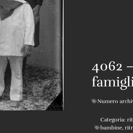
4062 –
famigl
Numero archi
Categoria:
ri
bambine
,
rit