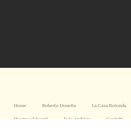
Home
Roberto Donetta
La Casa Rotonda
Mostre ed Eventi
Foto Archivio
Contatti