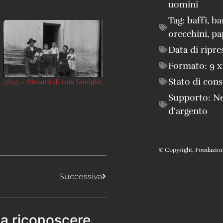
uomini
Tag:
baffi
,
ba
orecchini
,
pa
Data di ripre
Formato:
9 x
Stato di con
3695 – Ritratto di una famiglia
Supporto:
Ne
d'argento
© Copyright, Fondazione 
Successiva
 a riconoscere