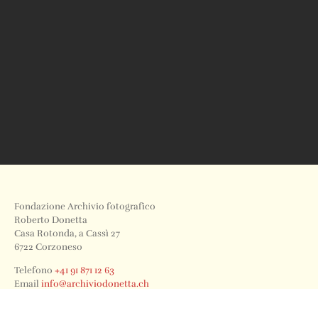
Fondazione Archivio fotografico
Roberto Donetta
Casa Rotonda, a Cassì 27
6722 Corzoneso
Telefono
+41 91 871 12 63
Email
info@archiviodonetta.ch