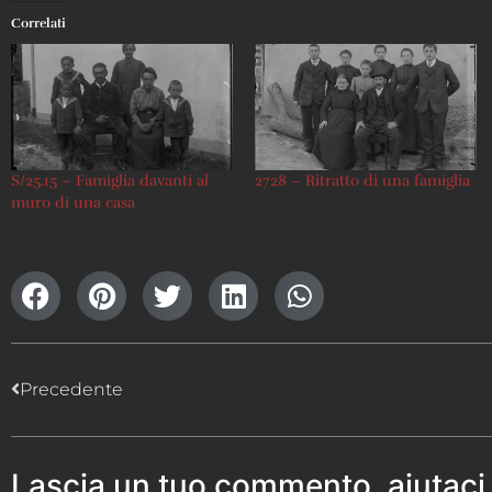
Correlati
S/25.15 – Famiglia davanti al
2728 – Ritratto di una famiglia
muro di una casa
Precedente
Lascia un tuo commento, aiutaci