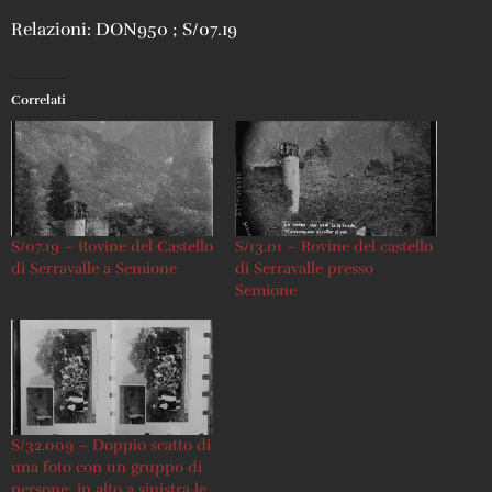
Relazioni: DON950 ; S/07.19
Correlati
S/07.19 – Rovine del Castello
S/13.01 – Rovine del castello
di Serravalle a Semione
di Serravalle presso
Semione
S/32.009 – Doppio scatto di
una foto con un gruppo di
persone; in alto a sinistra le