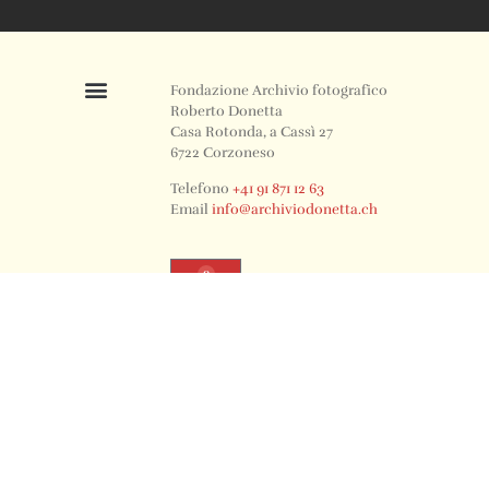
Fondazione Archivio fotografico
Roberto Donetta
Casa Rotonda, a Cassì 27
6722 Corzoneso
Telefono
+41 91 871 12 63
Email
info@archiviodonetta.ch
0
© 2024 All rights Reserved. Design by sertus image.