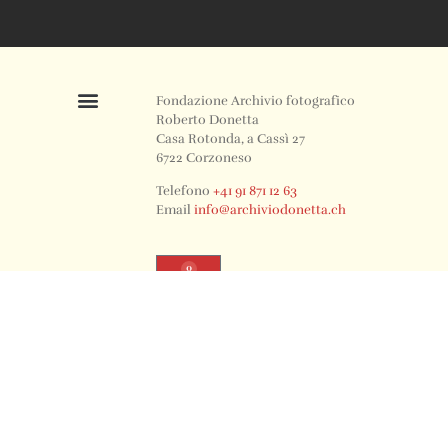
Fondazione Archivio fotografico
Roberto Donetta
Casa Rotonda, a Cassì 27
6722 Corzoneso
Telefono
+41 91 871 12 63
Email
info@archiviodonetta.ch
0
© 2024 All rights Reserved. Design by sertus image.