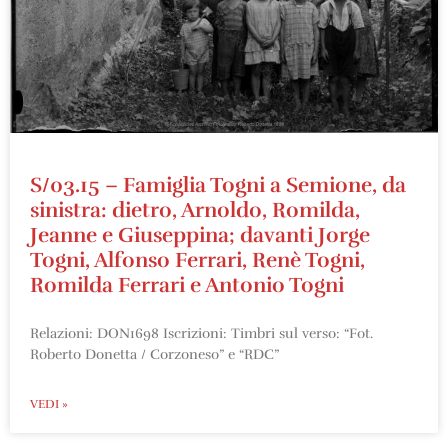
S/03.15 – Famiglia Togni a Semione, da
sinistra: dietro, Arnoldo, Romilda,
Jeanne e Giuseppina; davanti Jorge
Togni, Alfonso Ferrari, Renè Togni,
Romilda Ferrari e Antonio Togni
Relazioni: DON1698 Iscrizioni: Timbri sul verso: “Fot.
Roberto Donetta / Corzoneso” e “RDC”
VEDI »