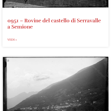
0951 – Rovine del castello di Serravalle
a Semione
VEDI »