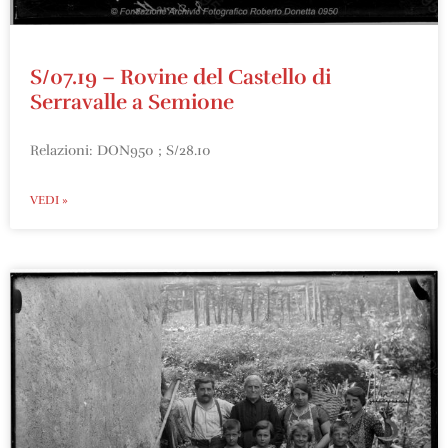
S/07.19 – Rovine del Castello di
Serravalle a Semione
Relazioni: DON950 ; S/28.10
VEDI »