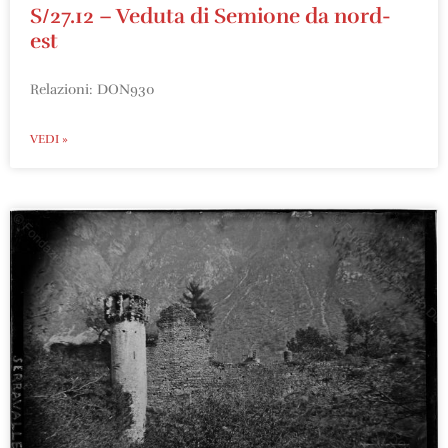
S/27.12 – Veduta di Semione da nord-
est
Relazioni: DON930
VEDI »