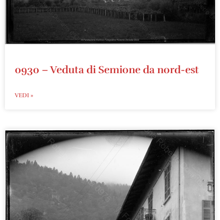
0930 – Veduta di Semione da nord-est
VEDI »