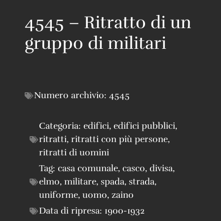
4545 – Ritratto di un
gruppo di militari
Numero archivio:
4545
Categoria:
edifici
,
edifici pubblici
,
ritratti
,
ritratti con più persone
,
ritratti di uomini
Tag:
casa comunale
,
casco
,
divisa
,
elmo
,
militare
,
spada
,
strada
,
uniforme
,
uomo
,
zaino
Data di ripresa:
1900-1932