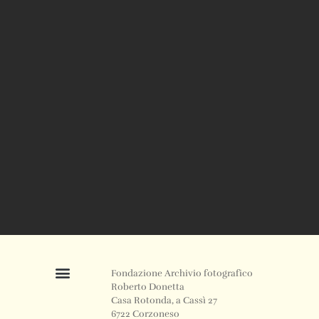
Fondazione Archivio fotografico
Roberto Donetta
Casa Rotonda, a Cassì 27
6722 Corzoneso