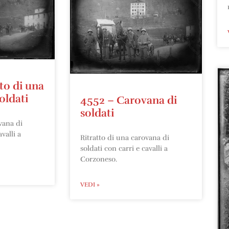
to di una
oldati
4552 – Carovana di
soldati
vana di
valli a
Ritratto di una carovana di
soldati con carri e cavalli a
Corzoneso.
VEDI »