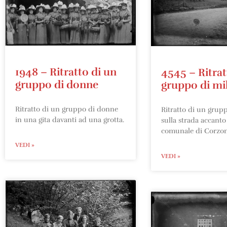
1948 – Ritratto di un
4545 – Ritrat
gruppo di donne
gruppo di mil
Ritratto di un gruppo di donne
Ritratto di un grupp
in una gita davanti ad una grotta.
sulla strada accanto 
comunale di Corzon
VEDI »
VEDI »