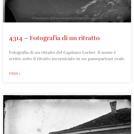
4314 – Fotografia di un ritratto
Fotografia di un ritratto del Capitano Locher. Il nome è
scritto sotto il ritratto incorniciato in un passepartout ovale.
VEDI »