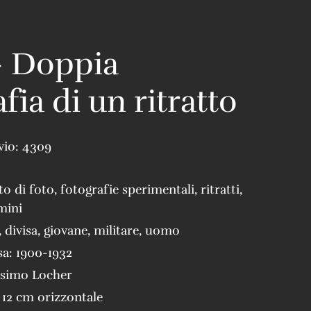
– Doppia
fia di un ritratto
vio:
4309
to di foto
,
fotografie sperimentali
,
ritratti
,
omini
,
divisa
,
giovane
,
militare
,
uomo
sa:
1900-1932
simo Locher
 12 cm orizzontale