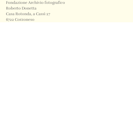
Fondazione Archivio fotografico
Roberto Donetta
Casa Rotonda, a Cassì 27
6722 Corzoneso
Telefono
+41 91 871 12 63
Email
info@archiviodonetta.ch
0