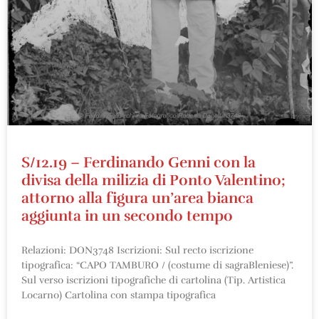
S/12.19 – Ferdinando Genni con la
divisa della milizia di Ponto Valentino;
attorno alla figura un’area bianca
aggiunta in un secondo tempo
Relazioni: DON3748 Iscrizioni: Sul recto iscrizione
tipografica: “CAPO TAMBURO / (costume di sagraBleniese)”.
Sul verso iscrizioni tipografiche di cartolina (Tip. Artistica
Locarno) Cartolina con stampa tipografica