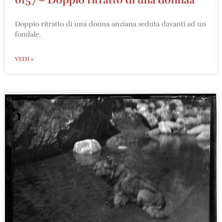
0157 – Doppio ritratto di una donnaa
Doppio ritratto di una donna anziana seduta davanti ad un
fondale.
VEDI »