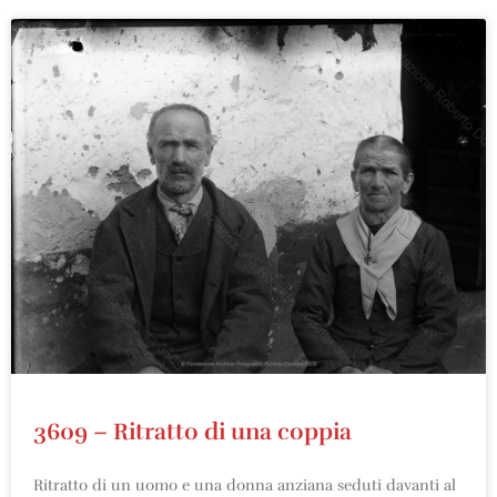
3609 – Ritratto di una coppia
Ritratto di un uomo e una donna anziana seduti davanti al