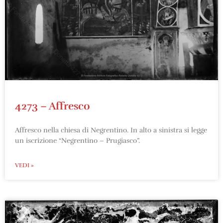
4273 – Affresco
Affresco nella chiesa di Negrentino. In alto a sinistra si legge
un iscrizione “Negrentino – Prugiasco”.
VEDI »