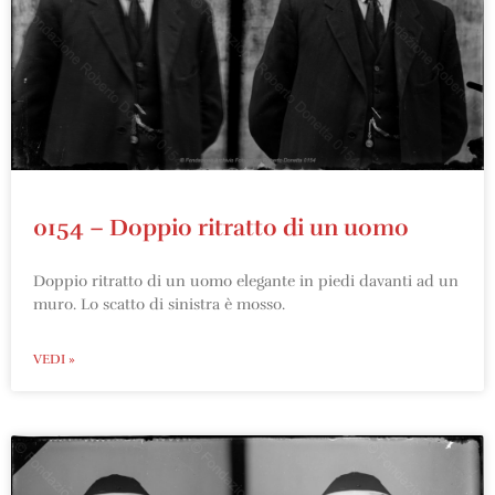
0154 – Doppio ritratto di un uomo
Doppio ritratto di un uomo elegante in piedi davanti ad un
muro. Lo scatto di sinistra è mosso.
VEDI »