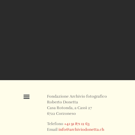
Fondazione Archivio fotografico
Roberto Donetta
Casa Rotonda, a Cassì 27
6722 Corzoneso
Telefono
+41 91 871 12 63
Email
info@archiviodonetta.ch