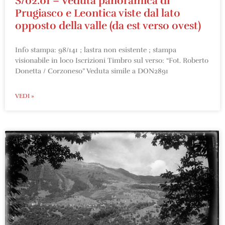
S/02.01 – Veduta panoramica di
Prugiasco e Leontica viste dal lato
opposto della valle (da est verso ovest)
Info stampa: 98/141 ; lastra non esistente ; stampa
visionabile in loco Iscrizioni Timbro sul verso: “Fot. Roberto
Donetta / Corzoneso” Veduta simile a DON2891
VEDI »