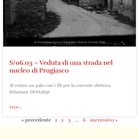
S/06.03 – Veduta di una strada nel
nucleo di Prugiasco
Al centro un palo con i fili per la corrente elettrica
Relazioni: DON2856
VEDI »
« precedente
1
2
3
…
6
successivo »