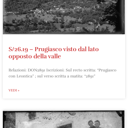
S/26.19 – Prugiasco visto dal lato
opposto della valle
Relazioni: DON2891 Iscrizioni: Sul recto scritta: “Prugiasco
con Leontica” ; sul verso scritta a matita: “2891”
VEDI »