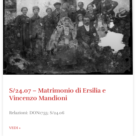
S/24.07 – Matrimonio di Ersilia e
Vincenzo Mandioni
Relazioni: DON1755; S/24.06
VEDI »