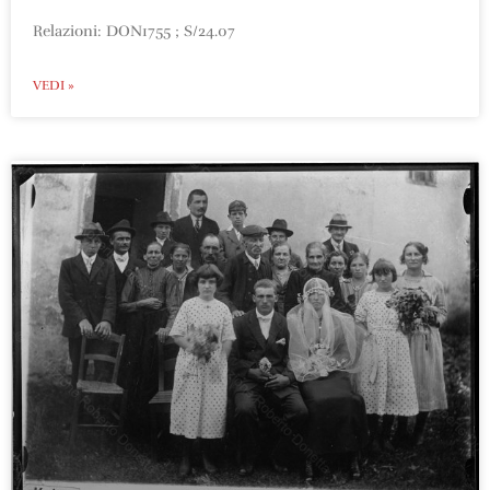
Relazioni: DON1755 ; S/24.07
VEDI »