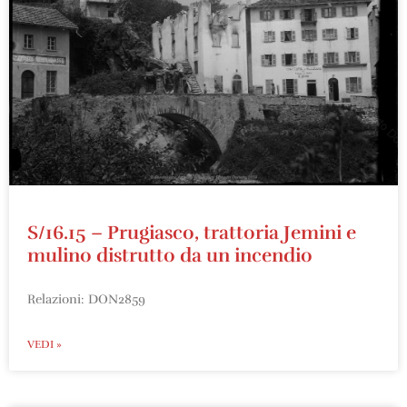
S/16.15 – Prugiasco, trattoria Jemini e
mulino distrutto da un incendio
Relazioni: DON2859
VEDI »