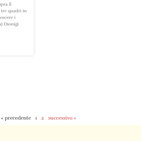
pra il
tre quadri in
oscere i
ra) Dionigi
« precedente
1
2
successivo »