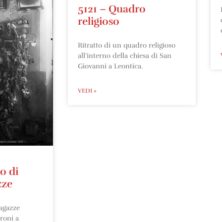
5121 – Quadro
religioso
Ritratto di un quadro religioso
all’interno della chiesa di San
Giovanni a Leontica.
VEDI »
o di
zze
ragazze
ironi a