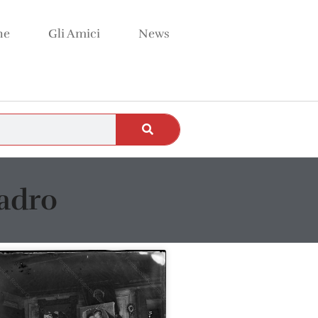
ne
Gli Amici
News
uadro