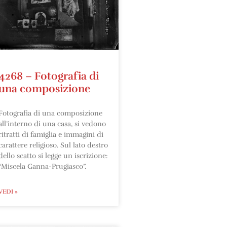
4268 – Fotografia di
una composizione
Fotografia di una composizione
all’interno di una casa, si vedono
ritratti di famiglia e immagini di
carattere religioso. Sul lato destro
dello scatto si legge un iscrizione:
“Miscela Ganna-Prugiasco”.
VEDI »