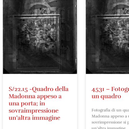
S/22.15 -Quadro della
4531 – Fotogr
Madonna appeso a
un quadro
una porta; in
sovraimpressione
Fotografia di un qu
Madonna appeso a u
un’altra immagine
sovrimpressione si 
un’altra immagine.