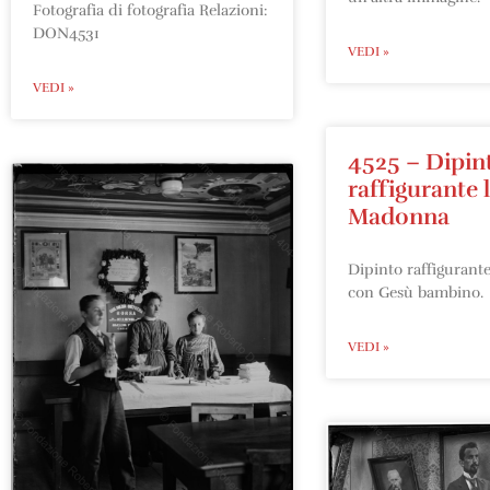
Fotografia di fotografia Relazioni:
DON4531
VEDI »
VEDI »
4525 – Dipin
raffigurante 
Madonna
Dipinto raffigurant
con Gesù bambino.
VEDI »