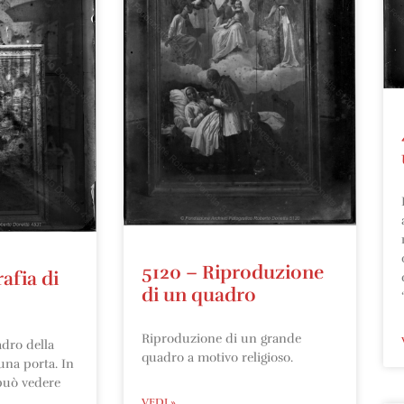
5120 – Riproduzione
afia di
di un quadro
Riproduzione di un grande
adro della
quadro a motivo religioso.
na porta. In
può vedere
VEDI »