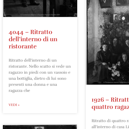
4044 – Ritratto
dell’interno di un
ristorante
Ritratto dell’interno di un
ristorante. Nello scatto si vede un
ragazzo in piedi con un vassoio e
una bottiglia, dietro di lui sono
presenti una donna e una
ragazza che
1926 – Ritratt
VEDI »
quattro raga
Ritratto di quattro 
all’interno di casa L