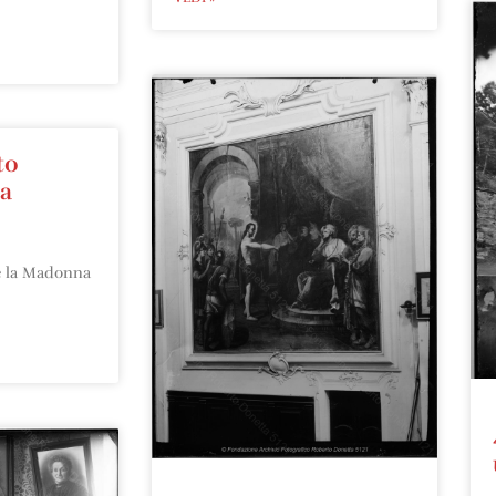
to
la
e la Madonna