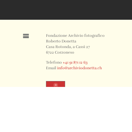
Fondazione Archivio fotografico
Roberto Donetta
Casa Rotonda, a Cassì 27
6722 Corzoneso
Telefono
+41 91 871 12 63
Email
info@archiviodonetta.ch
0
© 2024 All rights Reserved. Design by sertus image.