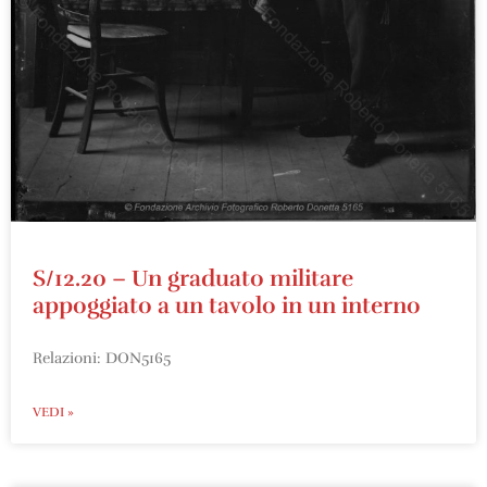
S/12.20 – Un graduato militare
appoggiato a un tavolo in un interno
Relazioni: DON5165
VEDI »