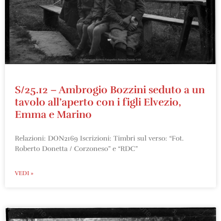
S/25.12 – Ambrogio Bozzini seduto a un
tavolo all’aperto con i figli Elvezio,
Emma e Marino
Relazioni: DON2169 Iscrizioni: Timbri sul verso: “Fot.
Roberto Donetta / Corzoneso” e “RDC”
VEDI »