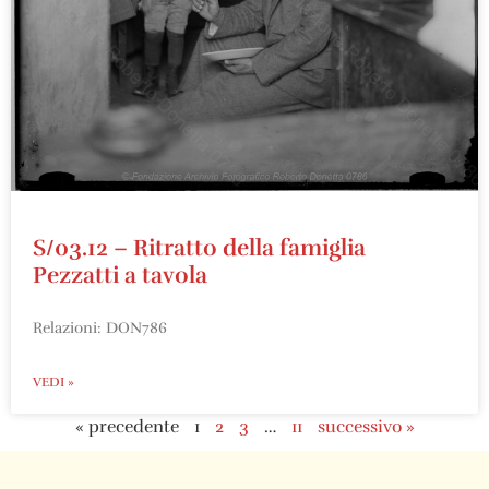
S/03.12 – Ritratto della famiglia
Pezzatti a tavola
Relazioni: DON786
VEDI »
« precedente
1
2
3
…
11
successivo »