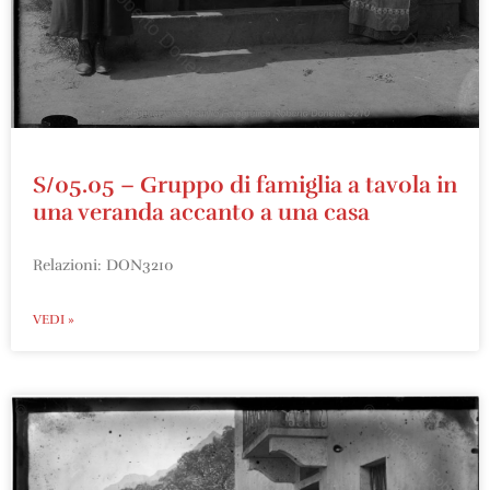
S/05.05 – Gruppo di famiglia a tavola in
una veranda accanto a una casa
Relazioni: DON3210
VEDI »