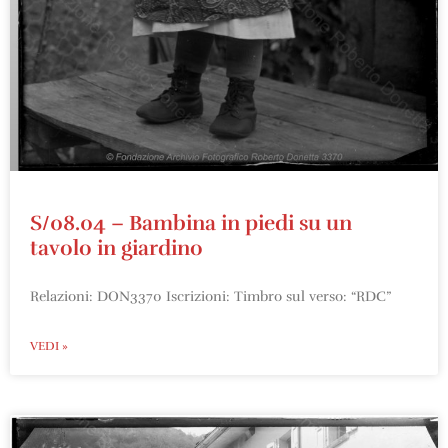
S/08.04 – Bambina in piedi su un
tavolo in giardino
Relazioni: DON3370 Iscrizioni: Timbro sul verso: “RDC”
VEDI »