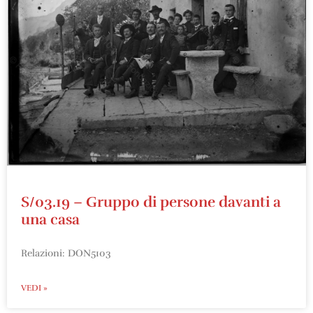
S/03.19 – Gruppo di persone davanti a
una casa
Relazioni: DON5103
VEDI »