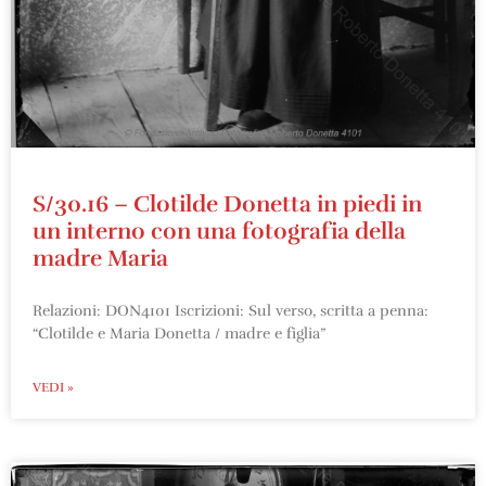
S/30.16 – Clotilde Donetta in piedi in
un interno con una fotografia della
madre Maria
Relazioni: DON4101 Iscrizioni: Sul verso, scritta a penna:
“Clotilde e Maria Donetta / madre e figlia”
VEDI »