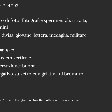
vio:
4093
to di foto
,
fotografie sperimentali
,
ritratti
,
omini
,
divisa
,
giovane
,
lettera
,
medaglia
,
militare
,
sa:
1922
 12 cm verticale
servazione:
buona
gativo su vetro con gelatina di bromuro
Archivio Fotografico Donetta. Tutti i diritti sono riservati.