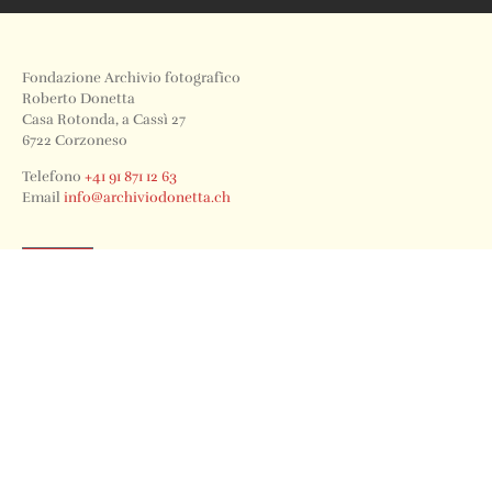
Fondazione Archivio fotografico
Roberto Donetta
Casa Rotonda, a Cassì 27
6722 Corzoneso
Telefono
+41 91 871 12 63
Email
info@archiviodonetta.ch
0