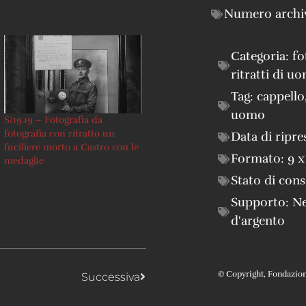
Numero archi
Categoria:
fo
ritratti di u
Tag:
cappello
uomo
S/19.19 – Fotografia da
fotografia con ritratto un
Data di ripre
fuciliere morto a Castro con le
Formato:
9 x
medaglie
Stato di con
Supporto:
Ne
d'argento
© Copyright, Fondazione 
Successiva