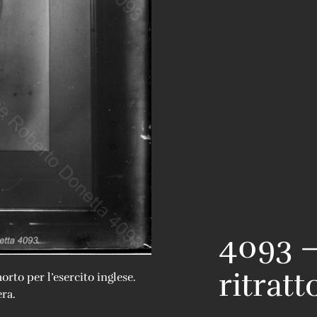
4093 –
ritratt
orto per l’esercito inglese.
era.