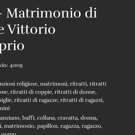
 Matrimonio di
e Vittorio
prio
vio:
4009
nzioni religiose
,
matrimoni
,
ritratti
,
ritratti
one
,
ritratti di coppie
,
ritratti di donne
,
miglie
,
ritratti di ragazze
,
ritratti di ragazzi
,
omini
anziano
,
baffi
,
collana
,
cravatta
,
donna
,
i
,
matrimonio
,
papillon
,
ragazza
,
ragazzo
,
,
uomo