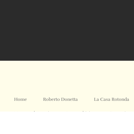
Home
Roberto Donetta
La Casa Rotonda
Mostre ed Eventi
Foto Archivio
Contatti