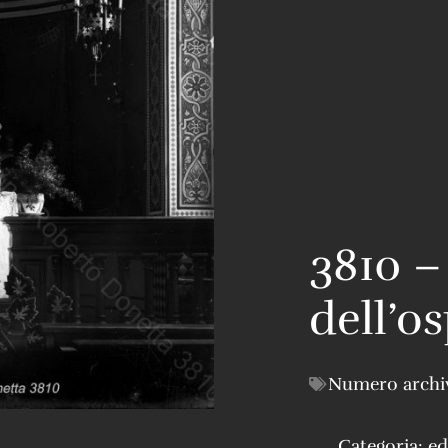
3810 –
dell’o
Numero archi
Categoria:
ed