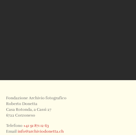
Fondazione Archivio fotografico
Roberto Donetta
Casa Rotonda, a Cassì 27
6722 Corzoneso
Telefono
+41 91 871 12 63
Email
info@archiviodonetta.ch