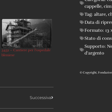
cappelle, cimi
Tag:
altare
,
c
Data di ripre
Formato:
13 
Stato di con
Supporto:
Ne
3452 – Cantiere per l’ospedale
d'argento
bleniese
© Copyright, Fondazione 
Successiva