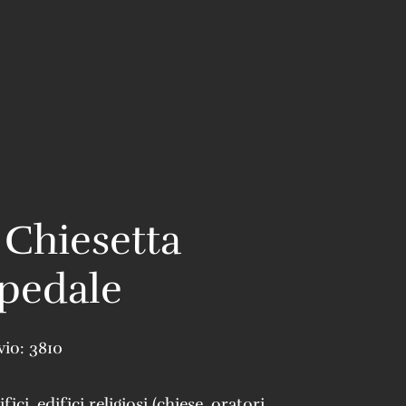
 Chiesetta
spedale
vio:
3810
ifici
,
edifici religiosi (chiese, oratori,