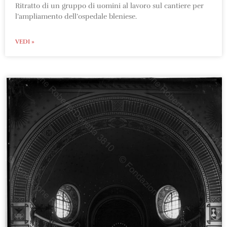
Ritratto di un gruppo di uomini al lavoro sul cantiere per
l’ampliamento dell’ospedale bleniese.
VEDI »