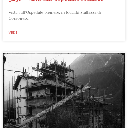
Vista sull’Ospedale bleniese, in località Stallazza di
Corzoneso.
VEDI »