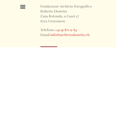
Fondazione Archivio fotografico
Roberto Donetta
Casa Rotonda, a Cassì 27
6722 Corzoneso
Telefono
+41 91 871 12 63
Email
info@archiviodonetta.ch
0
© 2024 All rights Reserved. Design by sertus image.