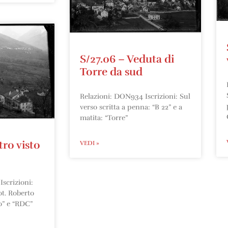
S/27.06 – Veduta di
Torre da sud
Relazioni: DON934 Iscrizioni: Sul
verso scritta a penna: “B 22” e a
matita: “Torre”
tro visto
VEDI »
scrizioni:
ot. Roberto
o” e “RDC”