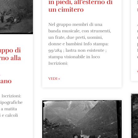
in piedi, all’esterno di
un cimitero
Nel gruppo membri di una
banda musicale, con strumenti,
un frate, due preti, uomini,
donne e bambini Info stampa:
uppo di
99/284 ; lastra non esistente ;
no alla
stampa visionabile in loco
Iscrizioni:
i
VEDI »
iano
Iscrizioni:
tipografiche
e a matita
e calcoli