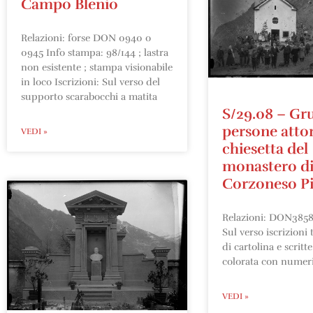
Campo Blenio
Relazioni: forse DON 0940 o
0945 Info stampa: 98/144 ; lastra
non esistente ; stampa visionabile
in loco Iscrizioni: Sul verso del
supporto scarabocchi a matita
S/29.08 – Gr
persone attor
VEDI »
chiesetta del
monastero d
Corzoneso P
Relazioni: DON3858 
Sul verso iscrizioni 
di cartolina e scritt
colorata con numeri 
VEDI »