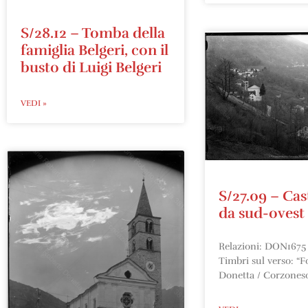
S/28.12 – Tomba della
famiglia Belgeri, con il
busto di Luigi Belgeri
VEDI »
S/27.09 – Cas
da sud-ovest
Relazioni: DON1675 I
Timbri sul verso: “F
Donetta / Corzones