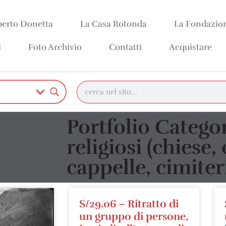
erto Donetta
La Casa Rotonda
La Fondazio
i
Foto Archivio
Contatti
Acquistare
Portfolio Categor
religiosi (chiese, 
cappelle, cimiter
S/29.06 – Ritratto di
un gruppo di persone,