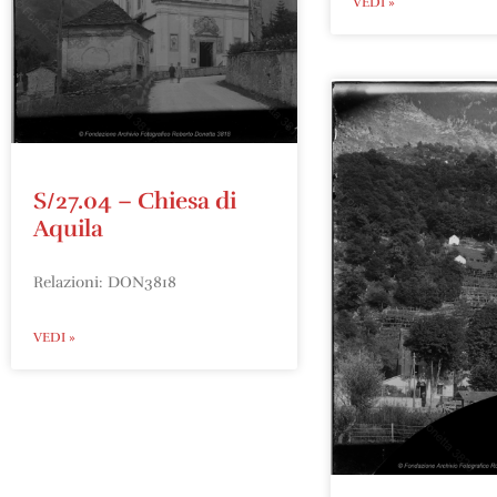
VEDI »
S/27.04 – Chiesa di
Aquila
Relazioni: DON3818
VEDI »