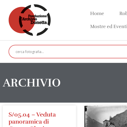
Home
Rob
Mostre ed Event
ARCHIVIO
S/05.04 – Veduta
panoramica di