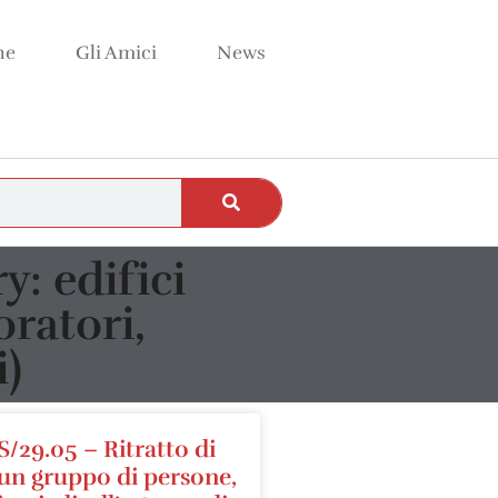
ne
Gli Amici
News
y: edifici
oratori,
i)
S/29.05 – Ritratto di
un gruppo di persone,