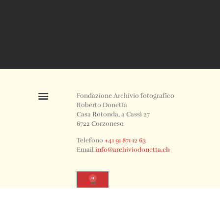
Fondazione Archivio fotografico
Roberto Donetta
Casa Rotonda, a Cassì 27
6722 Corzoneso
Telefono
+41 91 871 12 63
Email
info@archiviodonetta.ch
0