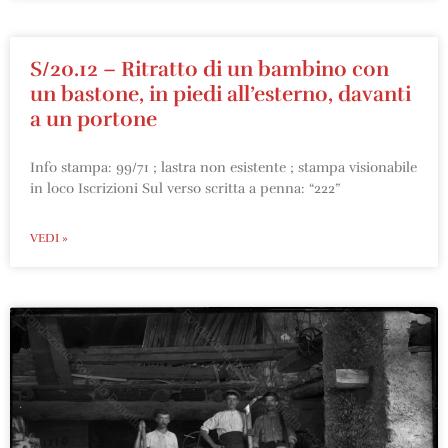
S/20.12 – Ritratto di un bambino con
un bastone, in piedi all’esterno, davanti
a un portone
Info stampa: 99/71 ; lastra non esistente ; stampa visionabile
in loco Iscrizioni Sul verso scritta a penna: “222”
VEDI »