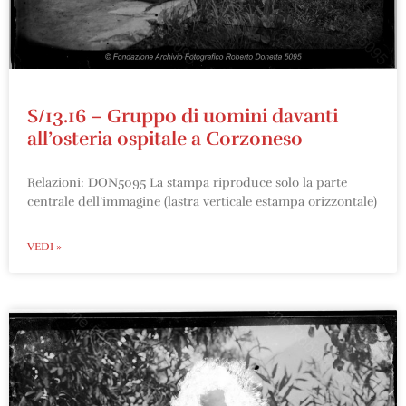
S/13.16 – Gruppo di uomini davanti
all’osteria ospitale a Corzoneso
Relazioni: DON5095 La stampa riproduce solo la parte
centrale dell’immagine (lastra verticale estampa orizzontale)
VEDI »