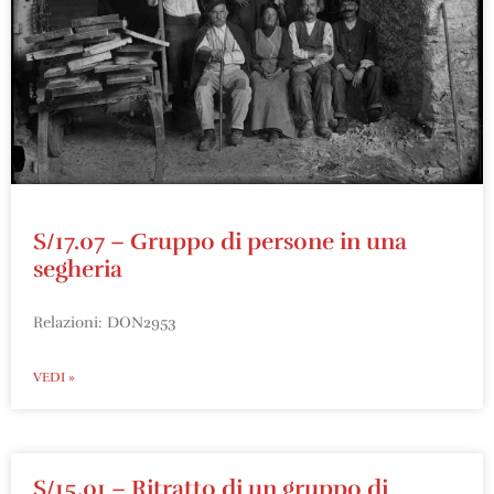
S/17.07 – Gruppo di persone in una
segheria
Relazioni: DON2953
VEDI »
S/15.01 – Ritratto di un gruppo di