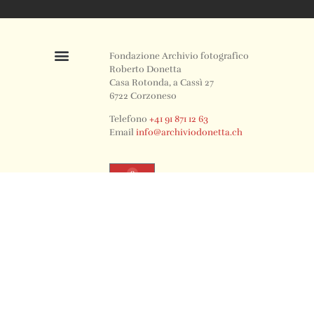
Fondazione Archivio fotografico
Roberto Donetta
Casa Rotonda, a Cassì 27
6722 Corzoneso
Telefono
+41 91 871 12 63
Email
info@archiviodonetta.ch
0
© 2024 All rights Reserved. Design by sertus image.