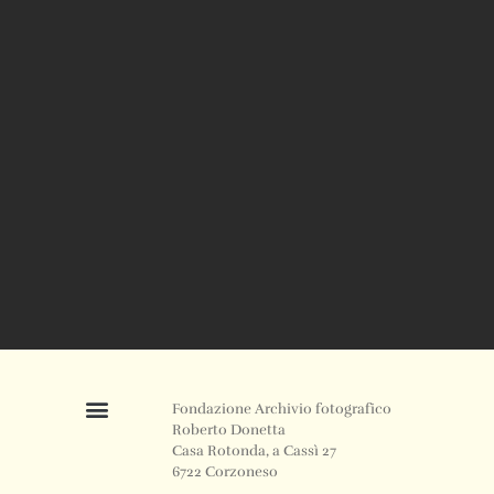
Fondazione Archivio fotografico
Roberto Donetta
Casa Rotonda, a Cassì 27
6722 Corzoneso