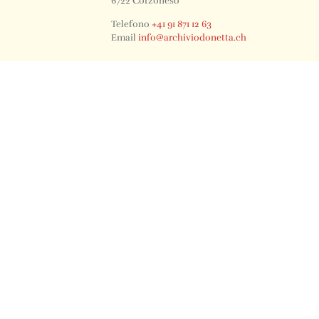
6722 Corzoneso
Telefono
+41 91 871 12 63
Email
info@archiviodonetta.ch
0
© 2024 All rights Reserved. Design by sertus image.