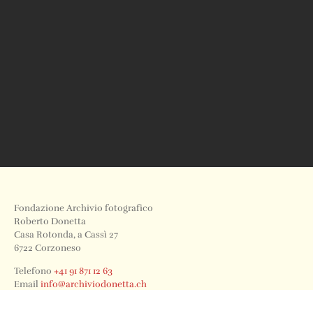
Fondazione Archivio fotografico
Roberto Donetta
Casa Rotonda, a Cassì 27
6722 Corzoneso
Telefono
+41 91 871 12 63
Email
info@archiviodonetta.ch