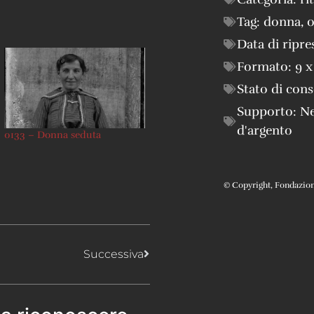
Tag:
donna
,
o
Data di ripre
Formato:
9 x
Stato di con
Supporto:
Ne
d'argento
0133 – Donna seduta
© Copyright, Fondazione 
Successiva