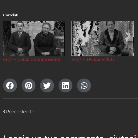
Correlati
0137 – Uomo e donna seduti
0057 – Donna seduta
Precedente