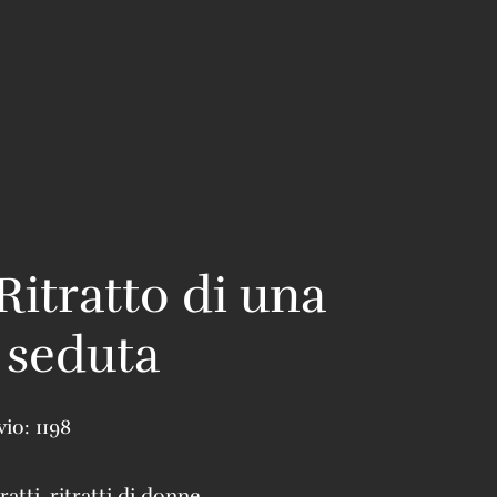
Ritratto di una
 seduta
vio:
1198
tratti
,
ritratti di donne