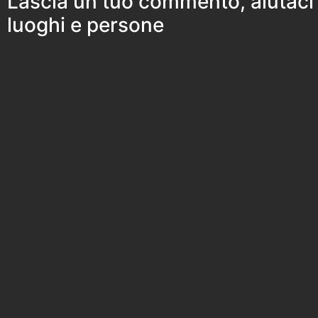
Lascia un tuo commento, aiutaci
luoghi e persone