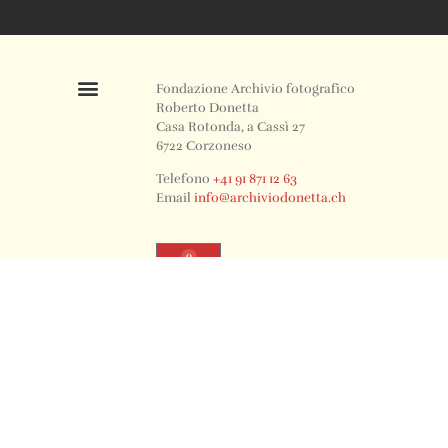
Fondazione Archivio fotografico
Roberto Donetta
Casa Rotonda, a Cassì 27
6722 Corzoneso
Telefono
+41 91 871 12 63
Email
info@archiviodonetta.ch
0
© 2024 All rights Reserved. Design by sertus image.