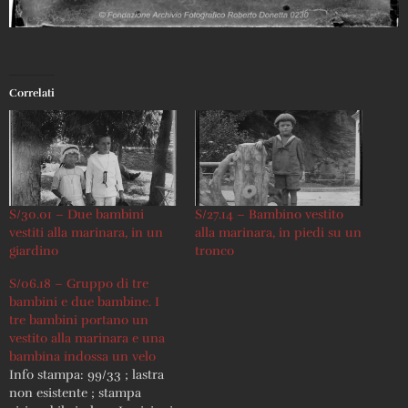
Correlati
S/30.01 – Due bambini
S/27.14 – Bambino vestito
vestiti alla marinara, in un
alla marinara, in piedi su un
giardino
tronco
S/06.18 – Gruppo di tre
bambini e due bambine. I
tre bambini portano un
vestito alla marinara e una
bambina indossa un velo
Info stampa: 99/33 ; lastra
non esistente ; stampa