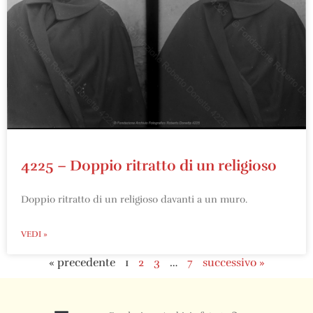
4225 – Doppio ritratto di un religioso
Doppio ritratto di un religioso davanti a un muro.
VEDI »
« precedente
1
2
3
…
7
successivo »