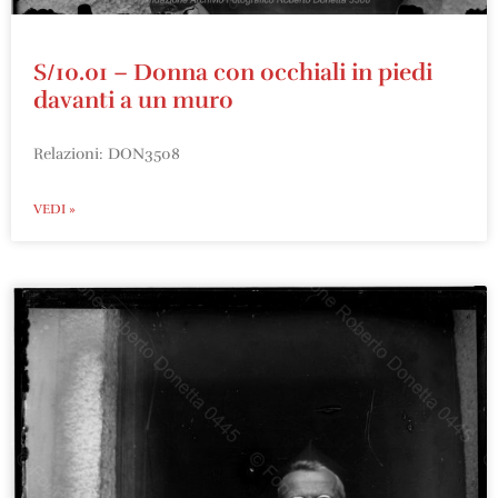
S/10.01 – Donna con occhiali in piedi
davanti a un muro
Relazioni: DON3508
VEDI »