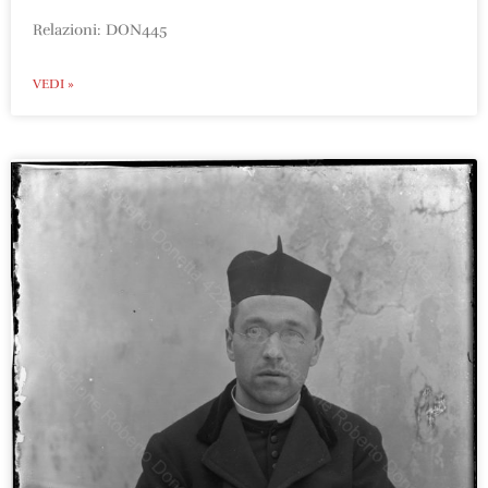
Relazioni: DON445
VEDI »