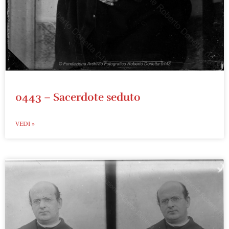
0443 – Sacerdote seduto
VEDI »