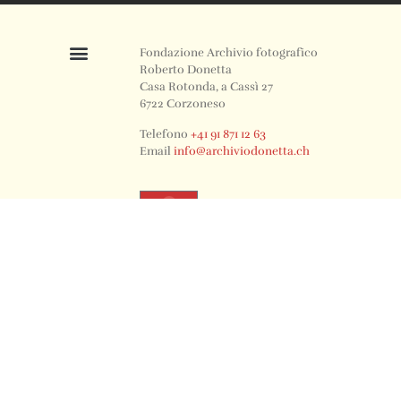
Fondazione Archivio fotografico
Roberto Donetta
Casa Rotonda, a Cassì 27
6722 Corzoneso
Telefono
+41 91 871 12 63
Email
info@archiviodonetta.ch
0
© 2024 All rights Reserved. Design by sertus image.