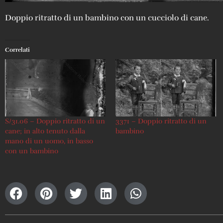
Doppio ritratto di un bambino con un cucciolo di cane.
Correlati
S/31.06 – Doppio ritratto di un
3371 – Doppio ritratto di un
cane; in alto tenuto dalla
bambino
mano di un uomo, in basso
con un bambino