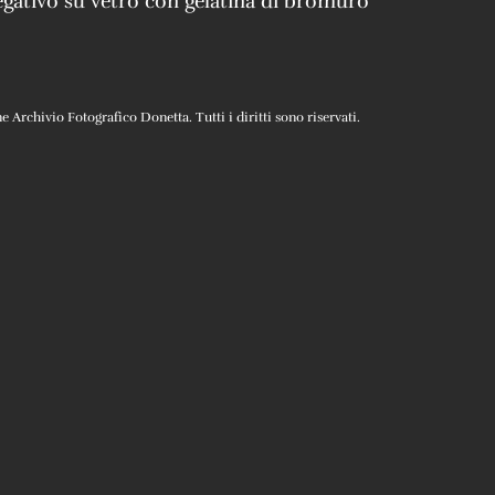
gativo su vetro con gelatina di bromuro
Archivio Fotografico Donetta. Tutti i diritti sono riservati.