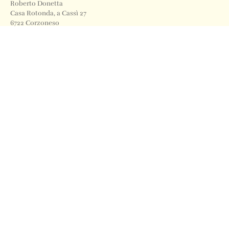
Roberto Donetta
Casa Rotonda, a Cassì 27
6722 Corzoneso
Telefono
+41 91 871 12 63
Email
info@archiviodonetta.ch
0