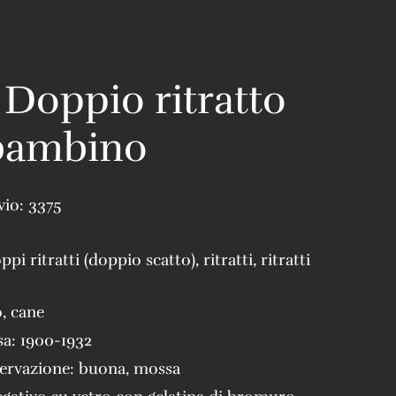
 Doppio ritratto
 bambino
vio:
3375
ppi ritratti (doppio scatto)
,
ritratti
,
ritratti
o
,
cane
sa:
1900-1932
servazione:
buona
,
mossa