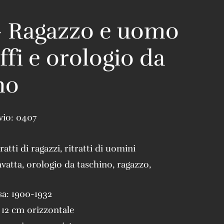
– Ragazzo e uomo
ffi e orologio da
no
vio:
0407
tratti di ragazzi
,
ritratti di uomini
avatta
,
orologio da taschino
,
ragazzo
,
sa:
1900-1932
 12 cm orizzontale