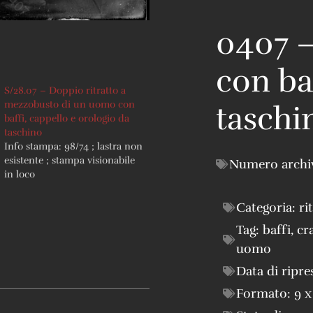
0407 
con ba
S/28.07 – Doppio ritratto a
mezzobusto di un uomo con
taschi
baffi, cappello e orologio da
taschino
Info stampa: 98/74 ; lastra non
esistente ; stampa visionabile
Numero archi
in loco
Categoria:
ri
Tag:
baffi
,
cr
uomo
Data di ripre
Formato:
9 x