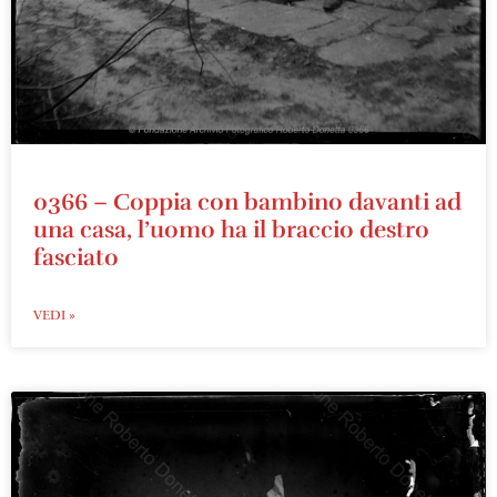
0366 – Coppia con bambino davanti ad
una casa, l’uomo ha il braccio destro
fasciato
VEDI »