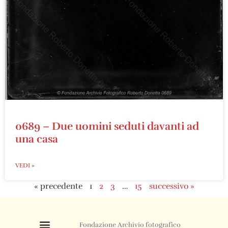
0689 – Due uomini seduti davanti ad
una casa
VEDI »
« precedente
1
2
3
…
15
successivo »
Fondazione Archivio fotografico