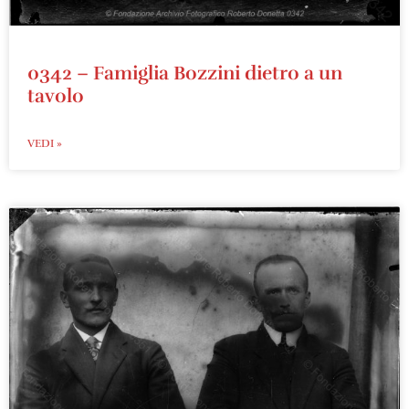
0342 – Famiglia Bozzini dietro a un
tavolo
VEDI »