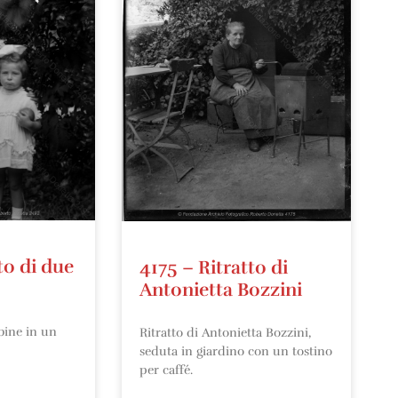
to di due
4175 – Ritratto di
Antonietta Bozzini
bine in un
Ritratto di Antonietta Bozzini,
seduta in giardino con un tostino
per caffé.