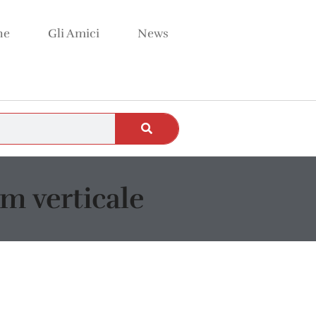
ne
Gli Amici
News
m verticale