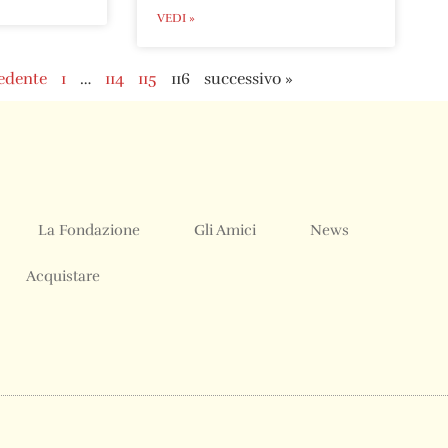
VEDI »
edente
1
…
114
115
116
successivo »
La Fondazione
Gli Amici
News
Acquistare