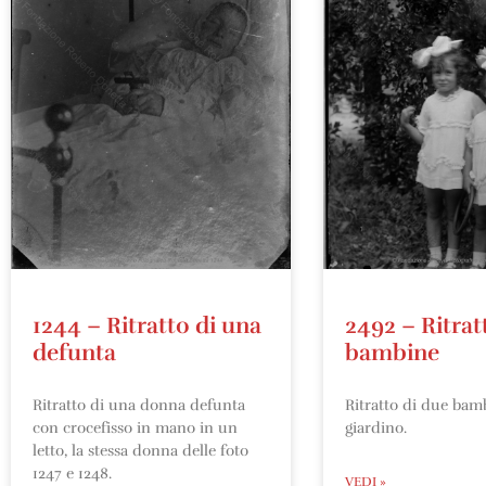
1244 – Ritratto di una
2492 – Ritrat
defunta
bambine
Ritratto di una donna defunta
Ritratto di due bam
con crocefisso in mano in un
giardino.
letto, la stessa donna delle foto
1247 e 1248.
VEDI »