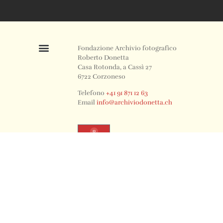
Fondazione Archivio fotografico
Roberto Donetta
Casa Rotonda, a Cassì 27
6722 Corzoneso
Telefono
+41 91 871 12 63
Email
info@archiviodonetta.ch
0
© 2024 All rights Reserved. Design by sertus image.