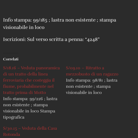
Info stampa: 99/185 ; lastra non esistente ; stampa
visionabile in loco
Iscrizioni: Sul verso scritta a penna: “4248”
Correlati
S/18.16 – Veduta panoramica
S/09.10 – Ritratto a
di un tratto della linea
mezzobusto di un ragazzo
ferroviaria che costeggia il
Info stampa: 98/81 ; lastra
fiume, probabilmente nel
non esistente ; stampa
tratto prima di Motto
visionabile in loco
Info stampa: 99/226 ; lastra
non esistente ; stampa
visionabile in loco Stampa
tipografica
S/30.15 – Veduta della Casa
Rotonda