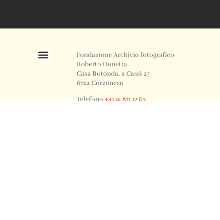
Fondazione Archivio fotografico
Roberto Donetta
Casa Rotonda, a Cassì 27
6722 Corzoneso
Telefono
+41 91 871 12 63
Email
info@archiviodonetta.ch
0
© 2024 All rights Reserved. Design by sertus image.